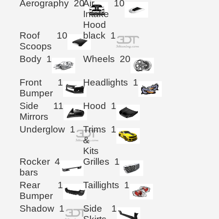
Aerography
20
Air
10
Intake
Hood
Roof
10
black
1
Scoops
Body
1
Wheels
20
Front
1
Headlights
1
Bumper
Side
11
Hood
1
Mirrors
Underglow
1
Trims
1
&
Kits
Rocker
4
Grilles
1
bars
Rear
1
Taillights
1
Bumper
Shadow
1
Side
1