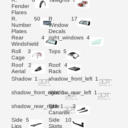
Fender
Flares
R.
50
R.
17
Number
Window
Plates
Decals
Rear
4
right_windows
4
Windshield
Roll
3
Tops
5
Cage
Roof
2
Roof
4
Aerial
Rack
Shadow
1
shadow_front_left
1
shadow_front_right
shadow_rear_left
1
1
shadow_rear_right
Side
1
3
Canards
Side
5
Side
10
Lips
Skirts