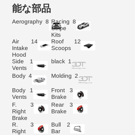
能な部品
Aerography
8
Racing
8
Stripe
Kits
Air
14
Roof
12
Intake
Scoops
Hood
Side
1
black
1
Vents
Body
4
Molding
2
Body
1
Front
3
Vents
Brake
F.
3
Rear
3
Right
Brake
Brake
R.
3
Bull
2
Right
Bar