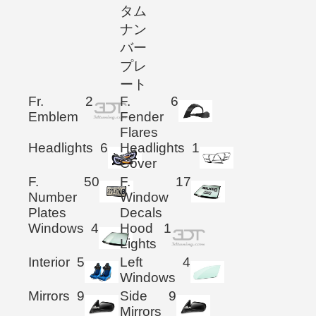
タム
ナン
バー
プレ
ート
Fr.
2
F.
6
Emblem
Fender
Flares
Headlights
6
Headlights
1
Cover
F.
50
F.
17
Number
Window
Plates
Decals
Windows
4
Hood
1
Lights
Interior
5
Left
4
Windows
Mirrors
9
Side
9
Mirrors