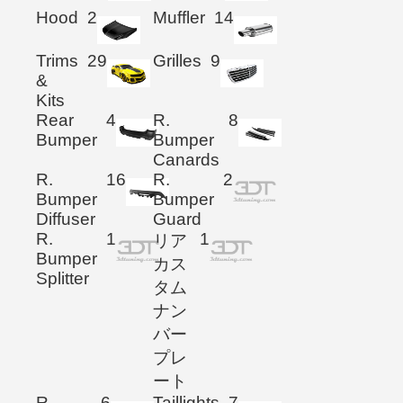
Hood
2
Muffler
14
Trims
29
Grilles
9
&
Kits
Rear
4
R.
8
Bumper
Bumper
Canards
R.
16
R.
2
Bumper
Bumper
Diffuser
Guard
R.
1
1
リア
Bumper
カス
Splitter
タム
ナン
バー
プレ
ート
R.
6
Taillights
7