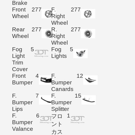
Brake
Front
277
F.
277
Wheel
Right
Wheel
Rear
277
R.
277
Wheel
Right
Wheel
Fog
5
Fog
5
Light
Lights
Trim
Cover
Front
4
F.
12
Bumper
Bumper
Canards
F.
7
F.
15
Bumper
Bumper
Lips
Splitter
F.
6
1
フロ
Bumper
ント
Valance
カス