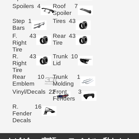
Spoilers
4
Roof
7
Spoiler
Step
1
Tires
43
Bars
F.
43
Rear
43
Right
Tire
Tire
R.
43
Trunk
10
Right
Lid
Tire
Rear
10
Trunk
1
Emblem
Molding
Vinyl/Decals
22
Front
3
Fenders
R.
16
Fender
Decals