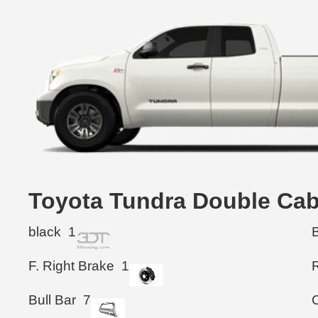
Toyota Tundra Double C
black
1
F. Right Brake
1
Bull Bar
7