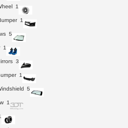
Wheel
1
 Bumper
1
ws
5
r
1
irrors
3
Bumper
1
indshield
5
ow
1
1