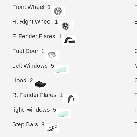
Front Wheel
1
R. Right Wheel
1
F. Fender Flares
1
Fuel Door
1
G
Left Windows
5
M
Hood
2
G
R. Fender Flares
1
T
right_windows
5
Step Bars
8
T