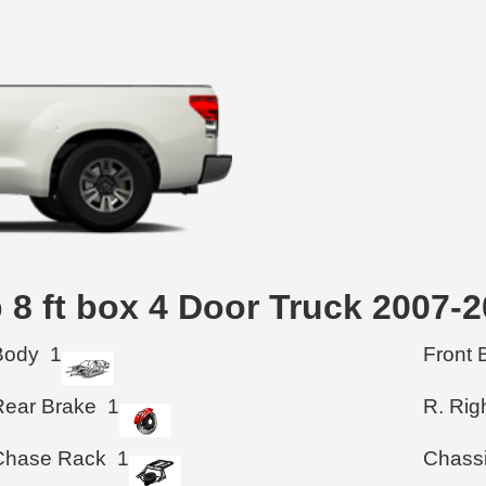
ab 8 ft box 4 Door Truck 
Body
1
Front 
Rear Brake
1
R. Rig
Chase Rack
1
Chass