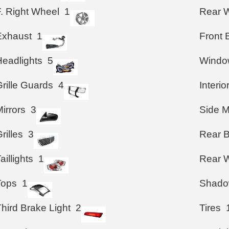
F. Right Wheel
1
Rear 
Exhaust
1
Front
Headlights
5
Windo
rille Guards
4
Interio
irrors
3
Side M
rilles
3
Rear 
aillights
1
Rear W
Tops
1
Shad
hird Brake Light
2
Tires