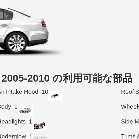
dan 2005-2010 の利用可能な部品
Air Intake Hood
10
Roof 
Body
1
Wheel
Headlights
1
Side M
Underglow
1
Trims 