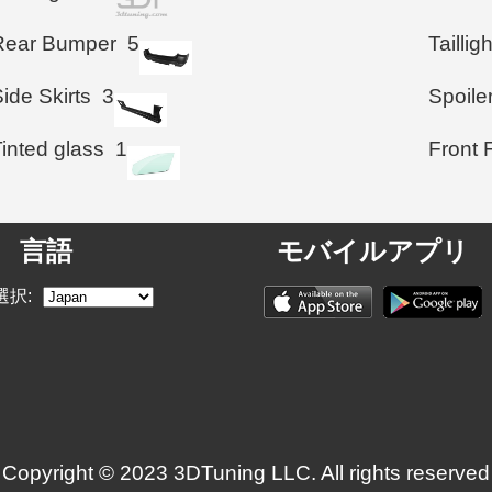
Rear Bumper
5
Taillig
ide Skirts
3
Spoile
inted glass
1
Front 
言語
モバイルアプリ
選択:
Copyright © 2023 3DTuning LLC. All rights reserved