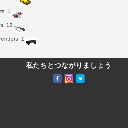
hts
1
rs
12
Fenders
1
私たちとつながりましょう