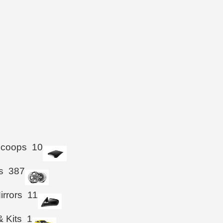
Scoops
10
s
387
irrors
11
& Kits
1