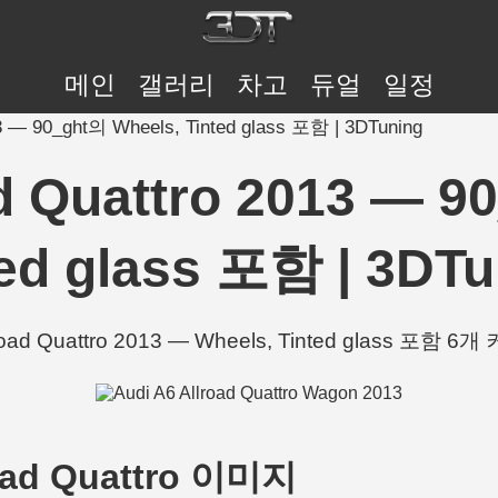
메인
갤러리
차고
듀얼
일정
13 — 90_ght의 Wheels, Tinted glass 포함 | 3DTuning
ad Quattro 2013 — 9
ted glass 포함 | 3DTu
lroad Quattro 2013 — Wheels, Tinted glass 포함 6
lroad Quattro 이미지