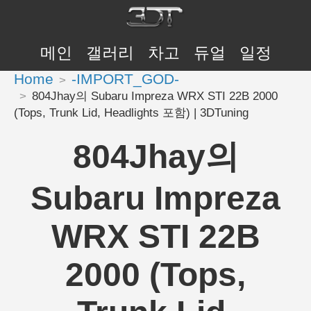
메인
갤러리
차고
듀얼
일정
Home
-IMPORT_GOD-
804Jhay의 Subaru Impreza WRX STI 22B 2000
(Tops, Trunk Lid, Headlights 포함) | 3DTuning
804Jhay의
Subaru Impreza
WRX STI 22B
2000 (Tops,