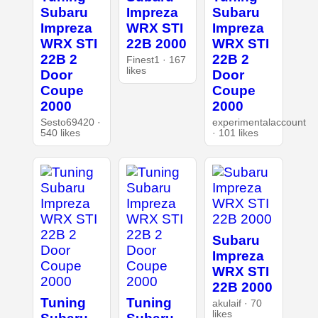
Subaru
Impreza
Subaru
Impreza
WRX STI
Impreza
WRX STI
22B 2000
WRX STI
22B 2
22B 2
Finest1 · 167
likes
Door
Door
Coupe
Coupe
2000
2000
Sesto69420 ·
experimentalaccount
540 likes
· 101 likes
Subaru
Impreza
WRX STI
22B 2000
Tuning
Tuning
akulaif · 70
likes