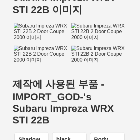
STI 22B 이미지
제작에 사용된 부품 -
IMPORT_GOD-'s
Subaru Impreza WRX
STI 22B
Shadow
black
Body