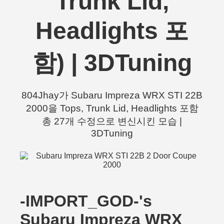
Trunk Lid,
Headlights 포
함) | 3DTuning
804Jhay가 Subaru Impreza WRX STI 22B
2000을 Tops, Trunk Lid, Headlights 포함
총 27개 수정으로 변신시킨 모습 |
3DTuning
-IMPORT_GOD-'s
Subaru Impreza WRX