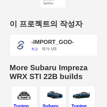
Splitter.
이 프로젝트의 작성자
-IMPORT_GOD-
국가: US
차고
More Subaru Impreza
WRX STI 22B builds
Tuning
Subaru
Tuning