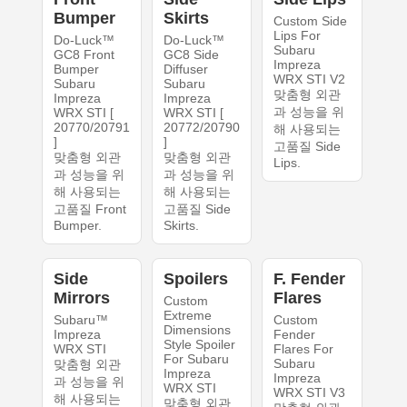
Bumper
Skirts
Custom Side
Lips For
Do-Luck™
Do-Luck™
Subaru
GC8 Front
GC8 Side
Impreza
Bumper
Diffuser
WRX STI V2
Subaru
Subaru
맞춤형 외관
Impreza
Impreza
과 성능을 위
WRX STI [
WRX STI [
20770/20791
20772/20790
해 사용되는
]
]
고품질 Side
맞춤형 외관
맞춤형 외관
Lips.
과 성능을 위
과 성능을 위
해 사용되는
해 사용되는
고품질 Front
고품질 Side
Bumper.
Skirts.
Side
Spoilers
F. Fender
Mirrors
Flares
Custom
Extreme
Subaru™
Custom
Dimensions
Impreza
Fender
Style Spoiler
WRX STI
Flares For
For Subaru
Subaru
맞춤형 외관
Impreza
Impreza
과 성능을 위
WRX STI
WRX STI V3
해 사용되는
맞춤형 외관