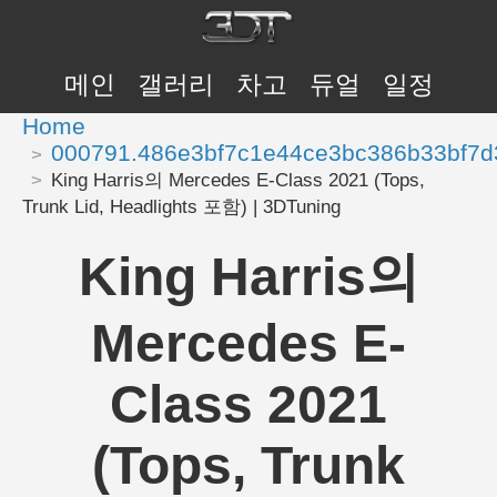
메인
갤러리
차고
듀얼
일정
Home
000791.486e3bf7c1e44ce3bc386b33bf7d
King Harris의 Mercedes E-Class 2021 (Tops,
Trunk Lid, Headlights 포함) | 3DTuning
King Harris의
Mercedes E-
Class 2021
(Tops, Trunk