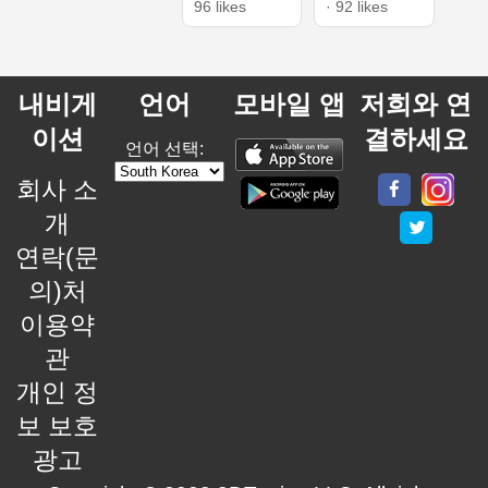
96 likes
· 92 likes
내비게
언어
모바일 앱
저희와 연
이션
결하세요
언어 선택:
회사 소
개
연락(문
의)처
이용약
관
개인 정
보 보호
광고