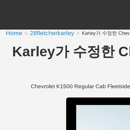
Home
28fletcherkarley
Karley가 수정한 Chevrol
Karley가 수정한 Che
Chevrolet K1500 Regular Cab Fleet