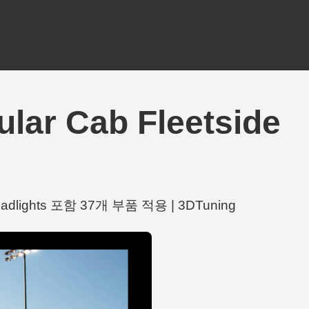
ar Cab Fleetside
Headlights 포함 37개 부품 적용 | 3DTuning