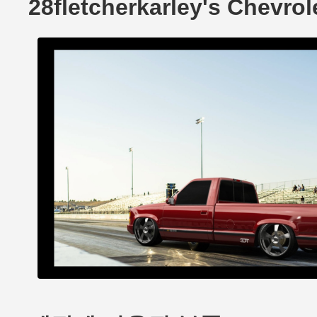
28fletcherkarley's Chevr