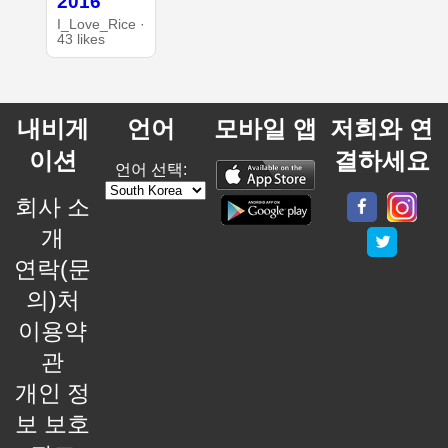
2016
I_Love_Rice ·
43 likes
내비게
언어
모바일 앱
저희와 연
이션
결하세요
언어 선택:
회사 소
개
연락(문
의)처
이용약
관
개인 정
보 보호