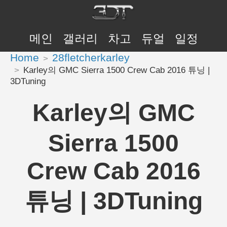
메인
갤러리
차고
듀얼
일정
Home
28fletcherkarley
Karley의 GMC Sierra 1500 Crew Cab 2016 튜닝 |
3DTuning
Karley의 GMC
Sierra 1500
Crew Cab 2016
튜닝 | 3DTuning