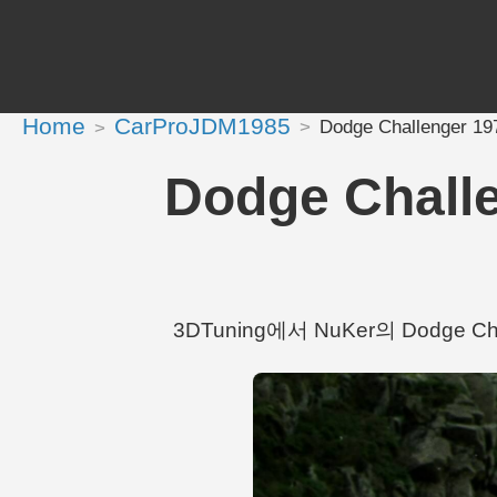
Home
CarProJDM1985
Dodge Challenger 
Dodge Chall
3DTuning에서 NuKer의 Dodge Cha