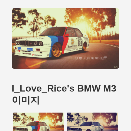
I_Love_Rice's BMW M3
이미지