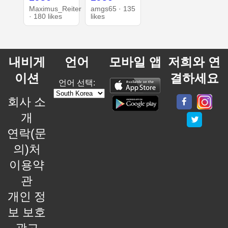
Maximus_Reiter
amgs65 · 135
· 180 likes
likes
내비게
언어
모바일 앱
저희와 연
이션
결하세요
언어 선택:
회사 소
개
연락(문
의)처
이용약
관
개인 정
보 보호
광고