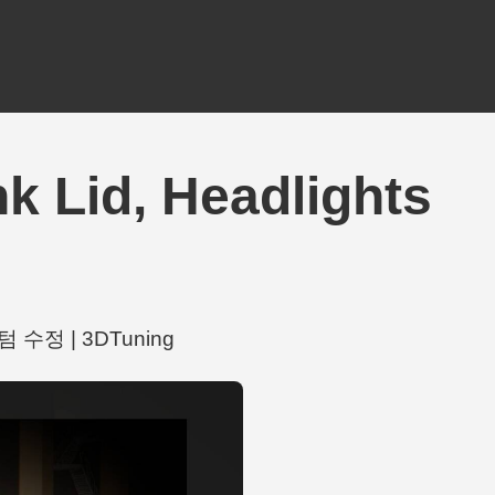
k Lid, Headlights
스텀 수정 | 3DTuning