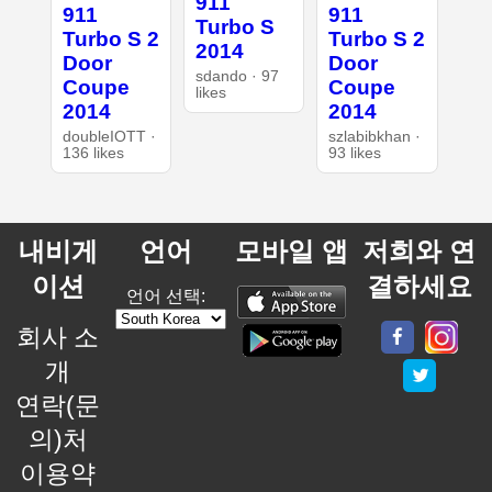
911
911
911
Turbo S
Turbo S 2
Turbo S 2
2014
Door
Door
sdando · 97
Coupe
Coupe
likes
2014
2014
doubleIOTT ·
szlabibkhan ·
136 likes
93 likes
내비게
언어
모바일 앱
저희와 연
이션
결하세요
언어 선택:
회사 소
개
연락(문
의)처
이용약