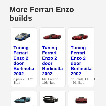
More Ferrari Enzo
builds
Tuning
Tuning
Tuning
Ferrari
Ferrari
Ferrari
Enzo 2
Enzo 2
Enzo 2
door
door
door
Berlinetta
Berlinetta
Berlinetta
2002
2002
2002
dipslick · 172
Mr_Lambo ·
doubleIOTT_3DT
likes
108 likes
· 91 likes