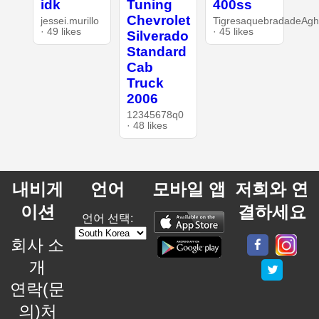
idk
Tuning
400ss
Chevrolet
jessei.murillo
TigresaquebradadeAgh
· 49 likes
· 45 likes
Silverado
Standard
Cab
Truck
2006
12345678q0
· 48 likes
내비게
언어
모바일 앱
저희와 연
이션
결하세요
언어 선택:
회사 소
개
연락(문
의)처