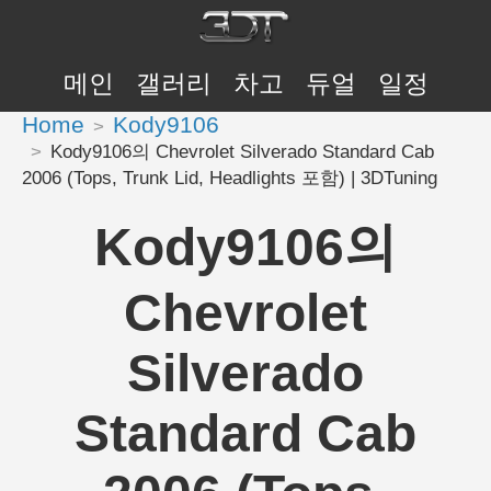
메인
갤러리
차고
듀얼
일정
Home
Kody9106
Kody9106의 Chevrolet Silverado Standard Cab
2006 (Tops, Trunk Lid, Headlights 포함) | 3DTuning
Kody9106의
Chevrolet
Silverado
Standard Cab