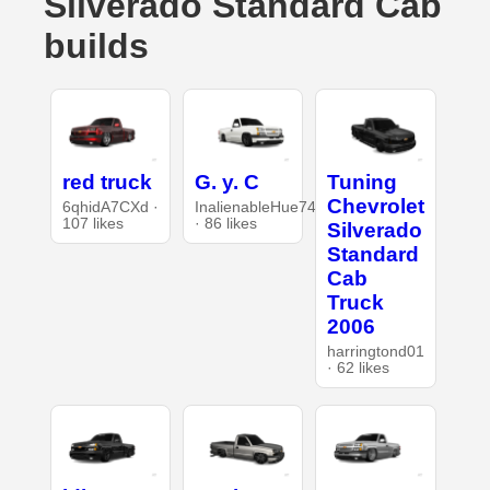
Silverado Standard Cab
builds
red truck
G. y. C
Tuning
Chevrolet
6qhidA7CXd ·
InalienableHue74
107 likes
· 86 likes
Silverado
Standard
Cab
Truck
2006
harringtond01
· 62 likes