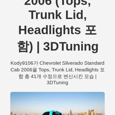
2006 (Tops,
Trunk Lid,
Headlights 포
함) | 3DTuning
Kody9106가 Chevrolet Silverado Standard
Cab 2006을 Tops, Trunk Lid, Headlights 포
함 총 41개 수정으로 변신시킨 모습 |
3DTuning