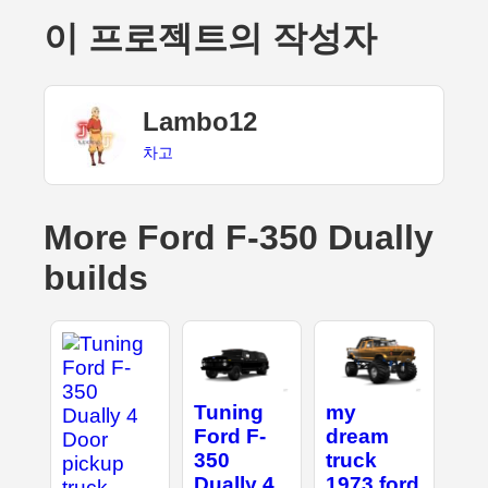
이 프로젝트의 작성자
Lambo12
차고
More Ford F-350 Dually
builds
Tuning
my
Ford F-
dream
350
truck
Dually 4
1973 ford