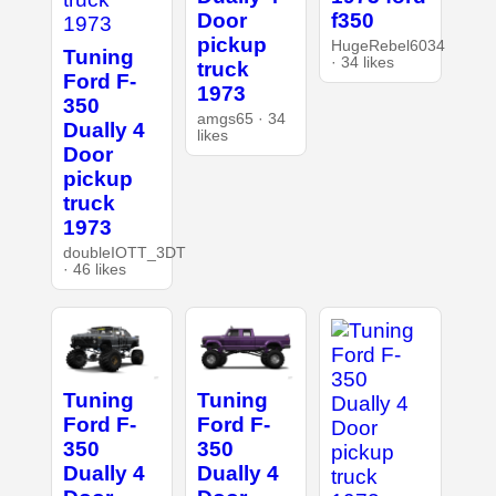
Door
f350
pickup
HugeRebel6034
Tuning
· 34 likes
truck
Ford F-
1973
350
amgs65 · 34
Dually 4
likes
Door
pickup
truck
1973
doubleIOTT_3DT
· 46 likes
Tuning
Tuning
Ford F-
Ford F-
350
350
Dually 4
Dually 4