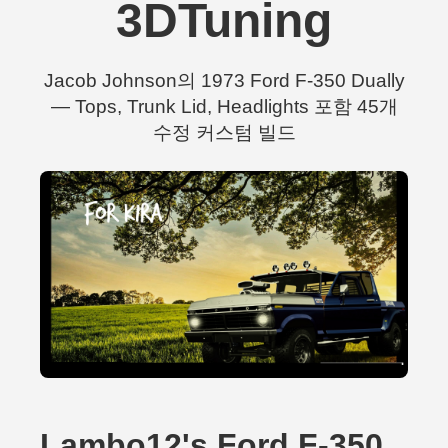
3DTuning
Jacob Johnson의 1973 Ford F-350 Dually
— Tops, Trunk Lid, Headlights 포함 45개
수정 커스텀 빌드
Lambo12's Ford F-350