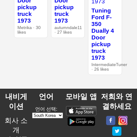
Door
Door
pickup
pickup
Tuning
truck
truck
Ford F-
1973
1973
350
Metrika · 30
autumndale11
Dually 4
likes
· 27 likes
Door
pickup
truck
1973
IntermediateTuner
· 26 likes
내비게
언어
모바일 앱
저희와 연
이션
결하세요
언어 선택:
회사 소
개