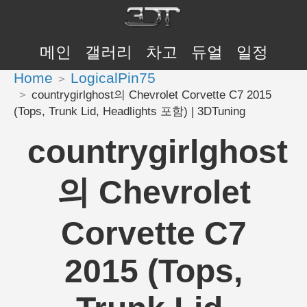
메인
갤러리
차고
듀얼
일정
Home
LogicalPin75
countrygirlghost의 Chevrolet Corvette C7 2015
(Tops, Trunk Lid, Headlights 포함) | 3DTuning
countrygirlghost
의 Chevrolet
Corvette C7
2015 (Tops,