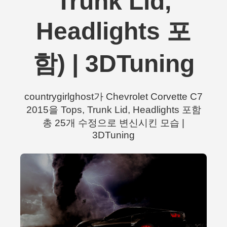
Trunk Lid,
Headlights 포
함) | 3DTuning
countrygirlghost가 Chevrolet Corvette C7
2015을 Tops, Trunk Lid, Headlights 포함
총 25개 수정으로 변신시킨 모습 |
3DTuning