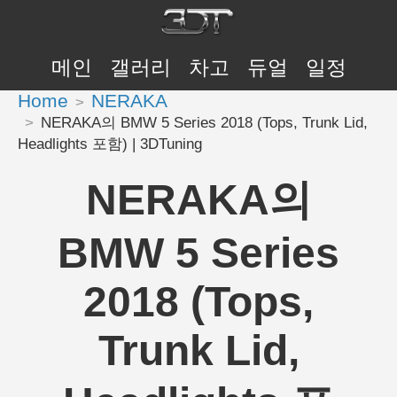
메인
갤러리
차고
듀얼
일정
Home
NERAKA
NERAKA의 BMW 5 Series 2018 (Tops, Trunk Lid,
Headlights 포함) | 3DTuning
NERAKA의
BMW 5 Series
2018 (Tops,
Trunk Lid,