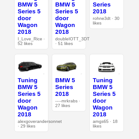
BMW 5
BMW 5
Series
Series 5
Series 5
2018
door
door
rohne3dt · 30
likes
Wagon
Wagon
2018
2018
I_Love_Rice ·
doubleIOTT_3DT
52 likes
· 51 likes
Tuning
BMW 5
Tuning
BMW 5
Series
BMW 5
Series 5
2018
Series 5
door
door
----mrkrabs ·
27 likes
Wagon
Wagon
2018
2018
alexgoverandersonnet
amgs65 · 18
· 29 likes
likes