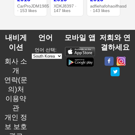
CarProJDM1985
XDKJ8397 ·
adfiehafohaoifhasd
· 153 likes
147 likes
· 143 likes
내비게
언어
모바일 앱
저희와 연
이션
결하세요
언어 선택:
회사 소
개
연락(문
의)처
이용약
관
개인 정
보 보호