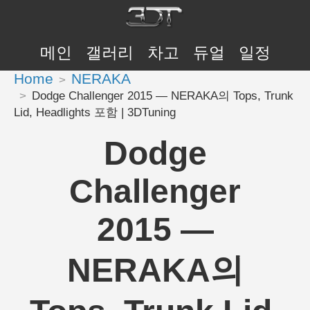
메인
갤러리
차고
듀얼
일정
Home
NERAKA
Dodge Challenger 2015 — NERAKA의 Tops, Trunk
Lid, Headlights 포함 | 3DTuning
Dodge
Challenger
2015 —
NERAKA의