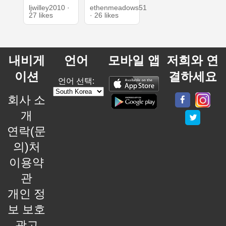
ljwilley2010 ·
ethenmeadows51
27 likes
· 26 likes
내비게
언어
모바일 앱
저희와 연
이션
결하세요
언어 선택:
회사 소
개
연락(문
의)처
이용약
관
개인 정
보 보호
광고