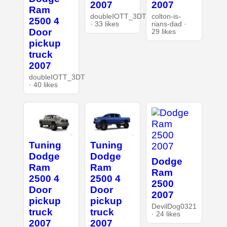
2007
2007
Ram
doubleIOTT_3DT
colton-is-
2500 4
· 33 likes
rians-dad ·
Door
29 likes
pickup
truck
2007
doubleIOTT_3DT
· 40 likes
Tuning
Tuning
Dodge
Dodge
Dodge
Ram
Ram
Ram
2500 4
2500 4
2500
Door
Door
2007
pickup
pickup
DevilDog0321
truck
truck
· 24 likes
2007
2007