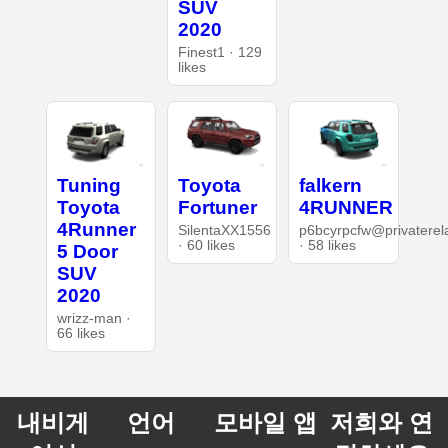
SUV
2020
Finest1 · 129
likes
Tuning
Toyota
falkern
Toyota
Fortuner
4RUNNER
4Runner
SilentaXX1556
p6bcyrpcfw@privaterel
· 60 likes
· 58 likes
5 Door
SUV
2020
wrizz-man ·
66 likes
내비게
언어
모바일 앱
저희와 연