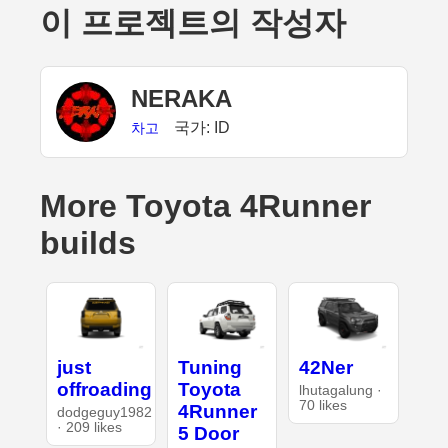
이 프로젝트의 작성자
NERAKA
국가: ID
차고
More Toyota 4Runner
builds
just
Tuning
42Ner
offroading
Toyota
lhutagalung ·
70 likes
4Runner
dodgeguy1982
· 209 likes
5 Door