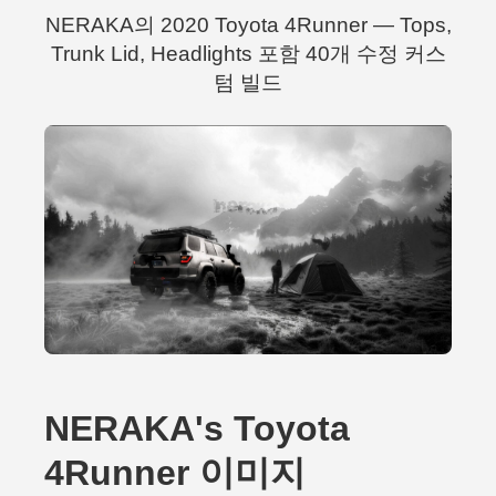
NERAKA의 2020 Toyota 4Runner — Tops,
Trunk Lid, Headlights 포함 40개 수정 커스
텀 빌드
NERAKA's Toyota
4Runner 이미지