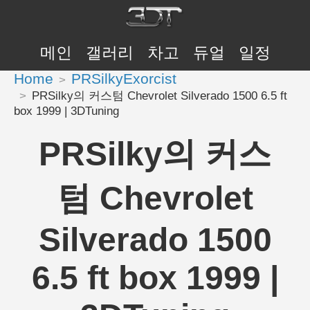
메인
갤러리
차고
듀얼
일정
Home
PRSilkyExorcist
PRSilky의 커스텀 Chevrolet Silverado 1500 6.5 ft
box 1999 | 3DTuning
PRSilky의 커스
텀 Chevrolet
Silverado 1500
6.5 ft box 1999 |