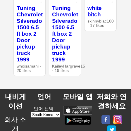
Tuning
Tuning
white
Chevrolet
Chevrolet
bitch
Silverado
Silverado
skinnyblac100
· 17 likes
1500 6.5
1500 6.5
ft box 2
ft box 2
Door
Door
pickup
pickup
truck
truck
1999
1999
whoisamani ·
KaileyHargrave15
20 likes
· 19 likes
내비게
언어
모바일 앱
저희와 연
이션
결하세요
언어 선택:
회사 소
개