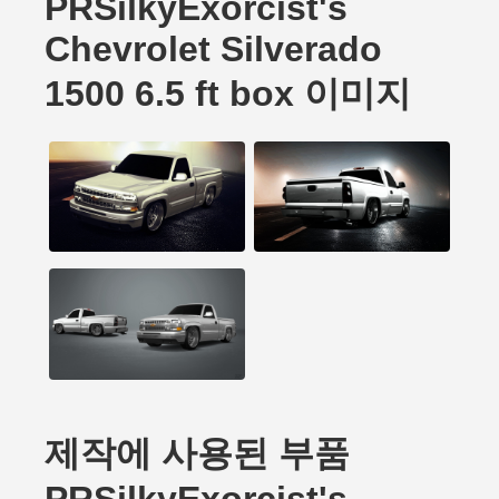
PRSilkyExorcist's
Chevrolet Silverado
1500 6.5 ft box 이미지
제작에 사용된 부품
PRSilkyExorcist's