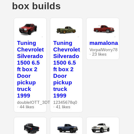
box builds
Tuning
Tuning
mamalona
Chevrolet
Chevrolet
VorpalWorry78
· 23 likes
Silverado
Silverado
1500 6.5
1500 6.5
ft box 2
ft box 2
Door
Door
pickup
pickup
truck
truck
1999
1999
doubleIOTT_3DT
12345678q0
· 44 likes
· 41 likes