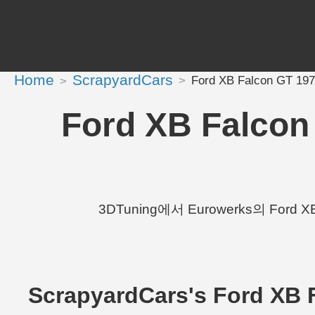
Home
ScrapyardCars
Ford XB Falcon GT 1
Ford XB Falco
3DTuning에서 Eurowerks의 Ford X
ScrapyardCars's Ford X