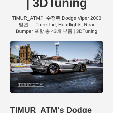
| 3DTuning
TIMUR_ATM의 수정된 Dodge Viper 2008
발견 — Trunk Lid, Headlights, Rear
Bumper 포함 총 43개 부품 | 3DTuning
TIMUR_ATM's Dodge