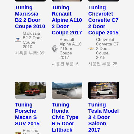
Tuning
Tuning
Tuning
Marussia
Renault
Chevrolet
B2 2 Door
Alpine A110
Corvette C7
Coupe 2010
2 Door
2 Door
Coupe 2017
Coupe 2015
Marussia
B2 2 Door
Renault
Chevrolet
Coupe
Alpine A110
Corvette C7
2010
2 Door
2 Door
사용된 부품: 39
Coupe
Coupe
2017
2015
사용된 부품: 6
사용된 부품: 25
Tuning
Tuning
Tuning
Porsche
Honda
Tesla Model
Macan S
Civic Type
3 4 Door
SUV 2015
R 5 Door
Saloon
Liftback
2017
Porsche