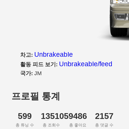
UnbrakeabIe
차고:
UnbrakeabIe/feed
활동 피드 보기:
국가:
JM
프로필 통계
599
135105
9486
2157
총 튜닝 수
총 조회수
총 좋아요
총 댓글 수