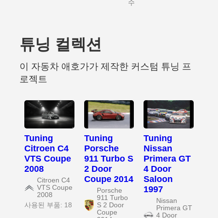
수
튜닝 컬렉션
이 자동차 애호가가 제작한 커스텀 튜닝 프
로젝트
Tuning
Tuning
Tuning
Citroen C4
Porsche
Nissan
VTS Coupe
911 Turbo S
Primera GT
2008
2 Door
4 Door
Coupe 2014
Saloon
Citroen C4
VTS Coupe
1997
Porsche
2008
911 Turbo
Nissan
사용된 부품: 18
S 2 Door
Primera GT
Coupe
4 Door