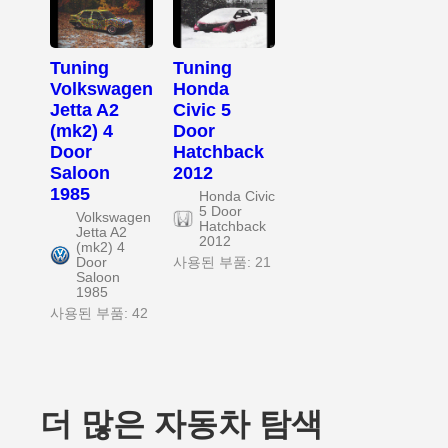
Tuning
Tuning
Volkswagen
Honda
Jetta A2
Civic 5
(mk2) 4
Door
Door
Hatchback
Saloon
2012
1985
Honda Civic
5 Door
Volkswagen
Hatchback
Jetta A2
2012
(mk2) 4
Door
사용된 부품: 21
Saloon
1985
사용된 부품: 42
더 많은 자동차 탐색