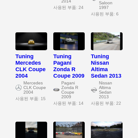
2014
Saloon
사용된 부품: 24
1997
사용된 부품: 6
Tuning
Tuning
Tuning
Mercedes
Pagani
Nissan
CLK Coupe
Zonda R
Altima
2004
Coupe 2009
Sedan 2013
Mercedes
Pagani
Nissan
CLK Coupe
Zonda R
Altima
2004
Coupe
Sedan
2009
2013
사용된 부품: 15
사용된 부품: 14
사용된 부품: 22