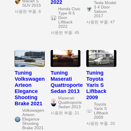
Macan S
2022
Tesla Model
SUV 2015
3 4 Door
Honda Civic
사용된 부품: 6
Saloon
Type R 5
2017
Door
Liftback
사용된 부품: 47
2022
사용된 부품: 45
Tuning
Tuning
Tuning
Volkswagen
Maserati
Toyota
Arteon
Quattroporte
Yaris S
Elegance
Sedan 2013
Liftback
Shooting
2009
Maserati
Quattroporte
Brake 2021
Toyota
Sedan 2013
Yaris S
Volkswagen
사용된 부품: 21
Liftback
Arteon
2009
Elegance
Shooting
사용된 부품: 20
Brake 2021