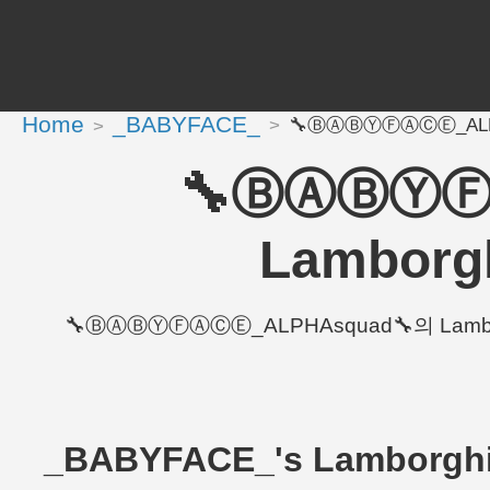
Home
_BABYFACE_
🔧ⒷⒶⒷⓎⒻⒶⒸⒺ_ALPHAsq
🔧ⒷⒶⒷⓎⒻ
Lamborgh
🔧ⒷⒶⒷⓎⒻⒶⒸⒺ_ALPHAsquad🔧의 Lamborghin
_BABYFACE_'s Lamborgh