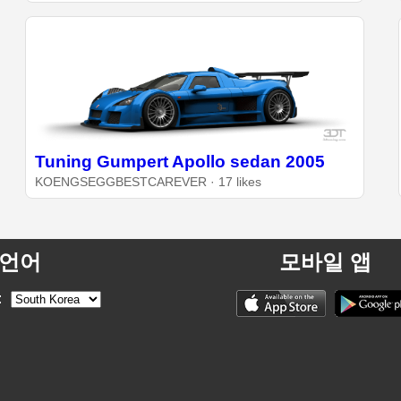
Tuning Gumpert Apollo sedan 2005
KOENGSEGGBESTCAREVER · 17 likes
언어
모바일 앱
: