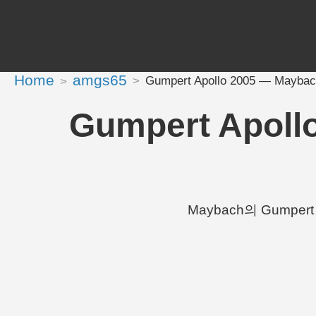
Home
amgs65
Gumpert Apollo 2005 — May
Gumpert Apol
Maybach의 Gumpert 