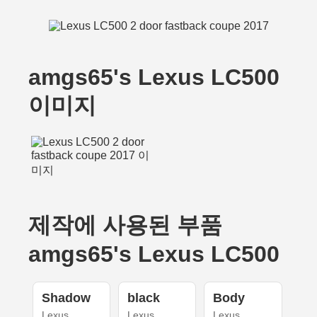
amgs65's Lexus LC500
이미지
제작에 사용된 부품
amgs65's Lexus LC500
Shadow
black
Body
Lexus
Lexus
Lexus