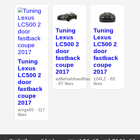
Tuning
Tuning
Lexus
Lexus
LC500 2
LC500 2
door
door
fastback
fastback
Tuning
coupe
coupe
Lexus
2017
2017
LC500 2
adfiehafohaoifhasd
104LZ · 82
door
· 87 likes
likes
fastback
coupe
2017
amgs65 · 117
likes