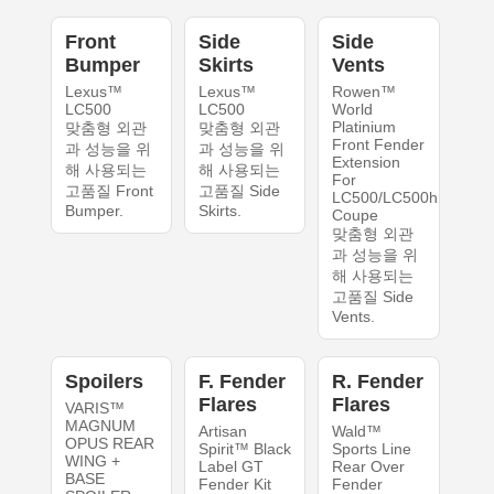
Front
Side
Side
Bumper
Skirts
Vents
Lexus™
Lexus™
Rowen™
LC500
LC500
World
Platinium
맞춤형 외관
맞춤형 외관
Front Fender
과 성능을 위
과 성능을 위
Extension
해 사용되는
해 사용되는
For
고품질 Front
고품질 Side
LC500/LC500h
Bumper.
Skirts.
Coupe
맞춤형 외관
과 성능을 위
해 사용되는
고품질 Side
Vents.
Spoilers
F. Fender
R. Fender
Flares
Flares
VARIS™
MAGNUM
Artisan
Wald™
OPUS REAR
Spirit™ Black
Sports Line
WING +
Label GT
Rear Over
BASE
Fender Kit
Fender