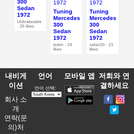
300
Sedan
Tuning
Tuning
1972
Mercedes
Mercedes
UnbrakeabIe
300
300
· 26 likes
Sedan
Sedan
1972
1972
tiotim · 24
safari20 · 21
likes
likes
내비게
언어
모바일 앱
저희와 연
이션
결하세요
언어 선택:
회사 소
개
연락(문
의)처