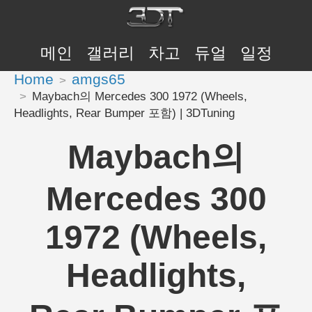
메인
갤러리
차고
듀얼
일정
Home
amgs65
Maybach의 Mercedes 300 1972 (Wheels,
Headlights, Rear Bumper 포함) | 3DTuning
Maybach의
Mercedes 300
1972 (Wheels,
Headlights,