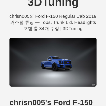
3DTuning
chrisn005의 Ford F-150 Regular Cab 2019
커스텀 튜닝 — Tops, Trunk Lid, Headlights
포함 총 34개 수정 | 3DTuning
chrisn005's Ford F-150