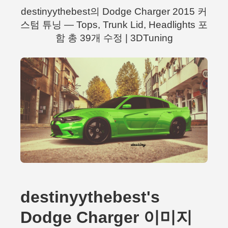
destinyythebest의 Dodge Charger 2015 커
스텀 튜닝 — Tops, Trunk Lid, Headlights 포
함 총 39개 수정 | 3DTuning
destinyythebest's
Dodge Charger 이미지