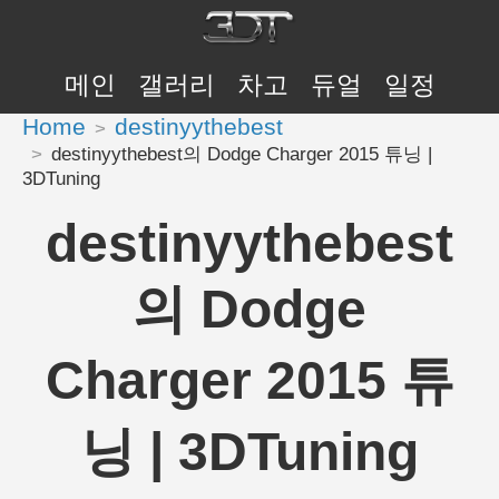
메인
갤러리
차고
듀얼
일정
Home
destinyythebest
destinyythebest의 Dodge Charger 2015 튜닝 |
3DTuning
destinyythebest
의 Dodge
Charger 2015 튜
닝 | 3DTuning