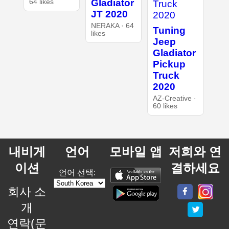
Gladiator
64 likes
JT 2020
NERAKA · 64
Tuning
likes
Jeep
Gladiator
Pickup
Truck
2020
AZ-Creative ·
60 likes
내비게
언어
모바일 앱
저희와 연
이션
결하세요
언어 선택:
회사 소
개
연락(문