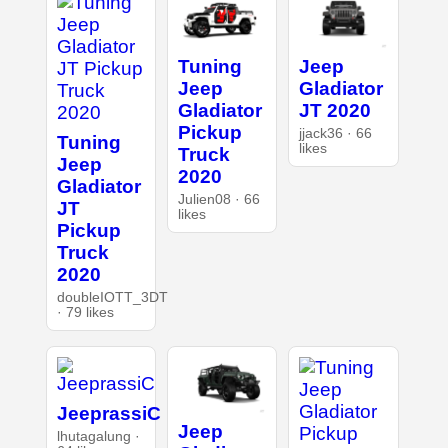
Tuning
Jeep
Jeep
Gladiator
Gladiator
JT 2020
Pickup
jjack36 · 66
Tuning
likes
Truck
Jeep
2020
Gladiator
Julien08 · 66
JT
likes
Pickup
Truck
2020
doubleIOTT_3DT
· 79 likes
JeeprassiC
Jeep
lhutagalung ·