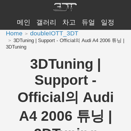
메인
갤러리
차고
듀얼
일정
Home
doubleIOTT_3DT
3DTuning | Support - Official의 Audi A4 2006 튜닝 |
3DTuning
3DTuning |
Support -
Official의 Audi
A4 2006 튜닝 |