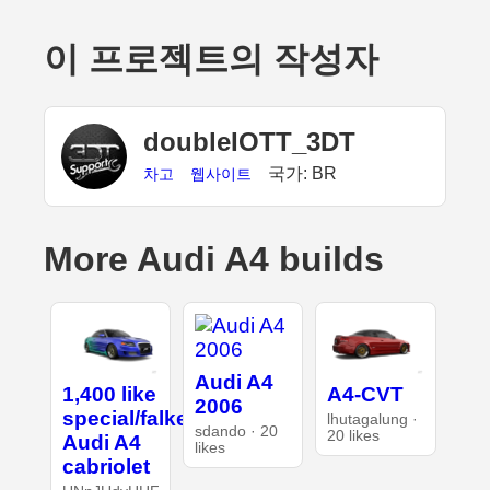
이 프로젝트의 작성자
doubleIOTT_3DT
국가: BR
차고
웹사이트
More Audi A4 builds
Audi A4
1,400 like
A4-CVT
2006
special/falken
lhutagalung ·
sdando · 20
20 likes
Audi A4
likes
cabriolet