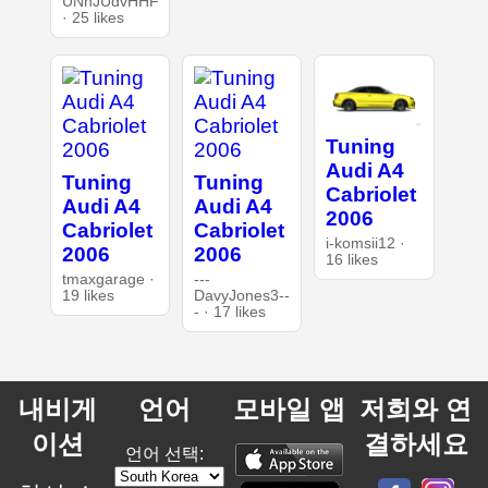
UNnJUdvHHF
· 25 likes
Tuning
Audi A4
Tuning
Tuning
Cabriolet
Audi A4
Audi A4
2006
Cabriolet
Cabriolet
i-komsii12 ·
2006
2006
16 likes
tmaxgarage ·
---
19 likes
DavyJones3--
- · 17 likes
내비게
언어
모바일 앱
저희와 연
이션
결하세요
언어 선택: