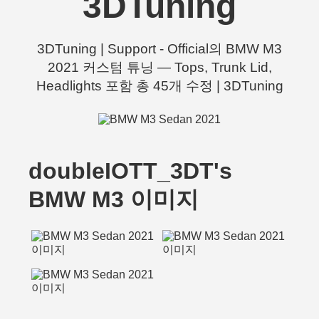
3DTuning
3DTuning | Support - Official의 BMW M3
2021 커스텀 튜닝 — Tops, Trunk Lid,
Headlights 포함 총 45개 수정 | 3DTuning
doubleIOTT_3DT's
BMW M3 이미지