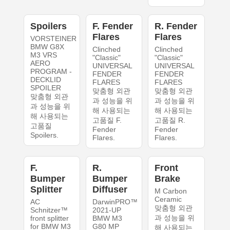
Spoilers
F. Fender
R. Fender
Flares
Flares
VORSTEINER
BMW G8X
Clinched
Clinched
M3 VRS
"Classic"
"Classic"
AERO
UNIVERSAL
UNIVERSAL
PROGRAM -
FENDER
FENDER
DECKLID
FLARES
FLARES
SPOILER
맞춤형 외관
맞춤형 외관
맞춤형 외관
과 성능을 위
과 성능을 위
과 성능을 위
해 사용되는
해 사용되는
해 사용되는
고품질 F.
고품질 R.
고품질
Fender
Fender
Spoilers.
Flares.
Flares.
F.
R.
Front
Bumper
Bumper
Brake
Splitter
Diffuser
M Carbon
Ceramic
AC
DarwinPRO™
맞춤형 외관
Schnitzer™
2021-UP
과 성능을 위
front splitter
BMW M3
for BMW M3
G80 MP
해 사용되는