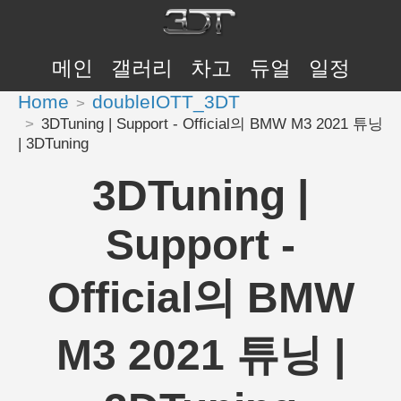
메인
갤러리
차고
듀얼
일정
Home
doubleIOTT_3DT
3DTuning | Support - Official의 BMW M3 2021 튜닝
| 3DTuning
3DTuning |
Support -
Official의 BMW
M3 2021 튜닝 |