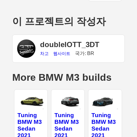
이 프로젝트의 작성자
doubleIOTT_3DT
국가: BR
차고
웹사이트
More BMW M3 builds
Tuning
Tuning
Tuning
BMW M3
BMW M3
BMW M3
Sedan
Sedan
Sedan
2021
2021
2021