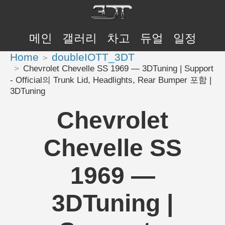
메인
갤러리
차고
듀얼
일정
Home
doubleIOTT_3DT
Chevrolet Chevelle SS 1969 — 3DTuning | Support
- Official의 Trunk Lid, Headlights, Rear Bumper 포함 |
3DTuning
Chevrolet
Chevelle SS
1969 —
3DTuning |