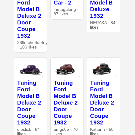
Ford
Car - 2
Model B
Model B
Deluxe
lhutagalung ·
87 likes
Deluxe 2
1932
Door
NERAKA · 84
likes
Coupe
1932
28fletcherkarley
· 106 likes
Tuning
Tuning
Tuning
Ford
Ford
Ford
Model B
Model B
Model B
Deluxe 2
Deluxe 2
Deluxe 2
Door
Door
Door
Coupe
Coupe
Coupe
1932
1932
1932
dipslick · 84
amgs65 · 70
Kattarin · 68
likes
likes
likes