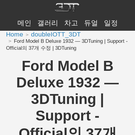
메인
갤러리
차고
듀얼
일정
Home
doubleIOTT_3DT
Ford Model B Deluxe 1932 — 3DTuning | Support -
Official의 37개 수정 | 3DTuning
Ford Model B
Deluxe 1932 —
3DTuning |
Support -
Official의 37개