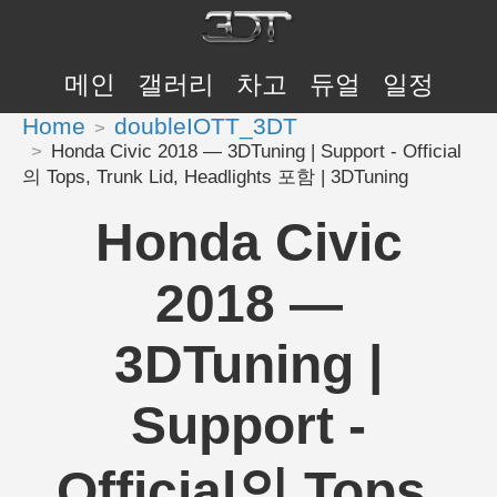
메인
갤러리
차고
듀얼
일정
Home
doubleIOTT_3DT
Honda Civic 2018 — 3DTuning | Support - Official
의 Tops, Trunk Lid, Headlights 포함 | 3DTuning
Honda Civic
2018 —
3DTuning |
Support -
Official의 Tops,