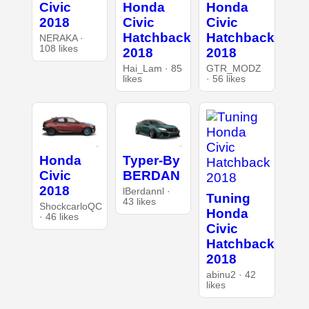
Civic
Honda
Honda
2018
Civic
Civic
Hatchback
Hatchback
NERAKA ·
108 likes
2018
2018
Hai_Lam · 85
GTR_MODZ
likes
· 56 likes
Honda
Typer-By
Civic
BERDAN
2018
lBerdannl ·
Tuning
43 likes
ShockcarloQC
Honda
· 46 likes
Civic
Hatchback
2018
abinu2 · 42
likes