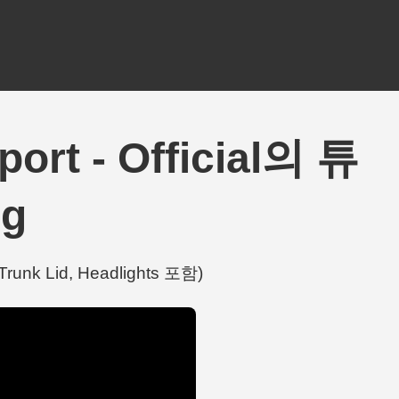
ort - Official의 튜
ng
runk Lid, Headlights 포함)