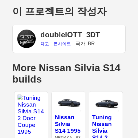
이 프로젝트의 작성자
doubleIOTT_3DT
국가: BR
차고
웹사이트
More Nissan Silvia S14
builds
Nissan
Tuning
Silvia
Nissan
S14 1995
Silvia
S14 2
NERAKA · 83