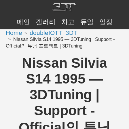
메인
갤러리
차고
듀얼
일정
Home
doubleIOTT_3DT
Nissan Silvia S14 1995 — 3DTuning | Support -
Official의 튜닝 프로젝트 | 3DTuning
Nissan Silvia
S14 1995 —
3DTuning |
Support -
Official의 튜닝