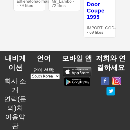
adfiehafohaoifhasd
Mr_Lambo ·
Door
· 79 likes
72 likes
Coupe
1995
-
IMPORT_GOD-
· 69 likes
내비게
언어
모바일 앱
저희와 연
이션
결하세요
언어 선택:
회사 소
개
연락(문
의)처
이용약
관