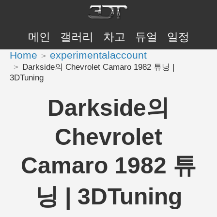
메인
갤러리
차고
듀얼
일정
Home
experimentalaccount
Darkside의 Chevrolet Camaro 1982 튜닝 |
3DTuning
Darkside의
Chevrolet
Camaro 1982 튜
닝 | 3DTuning