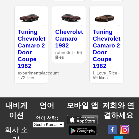
Tuning
Chevrolet
Tuning
Chevrolet
Camaro
Chevrolet
Camaro 2
1982
Camaro 2
Door
Door
rohne3dt · 66
likes
Coupe
Coupe
1982
1982
experimentalaccount
I_Love_Rice ·
· 72 likes
59 likes
내비게
언어
모바일 앱
저희와 연
이션
결하세요
언어 선택:
회사 소