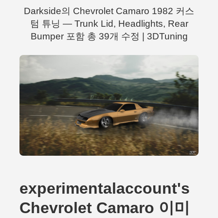
Darkside의 Chevrolet Camaro 1982 커스
텀 튜닝 — Trunk Lid, Headlights, Rear
Bumper 포함 총 39개 수정 | 3DTuning
experimentalaccount's
Chevrolet Camaro 이미