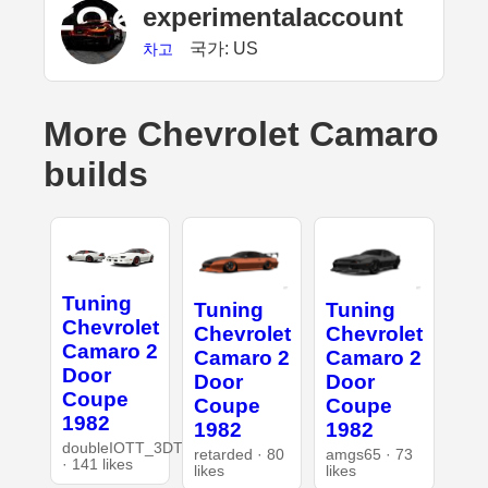
experimentalaccount
국가: US
차고
More Chevrolet Camaro
builds
Tuning
Tuning
Tuning
Chevrolet
Chevrolet
Chevrolet
Camaro 2
Camaro 2
Camaro 2
Door
Door
Door
Coupe
Coupe
Coupe
1982
1982
1982
doubleIOTT_3DT
retarded · 80
amgs65 · 73
· 141 likes
likes
likes