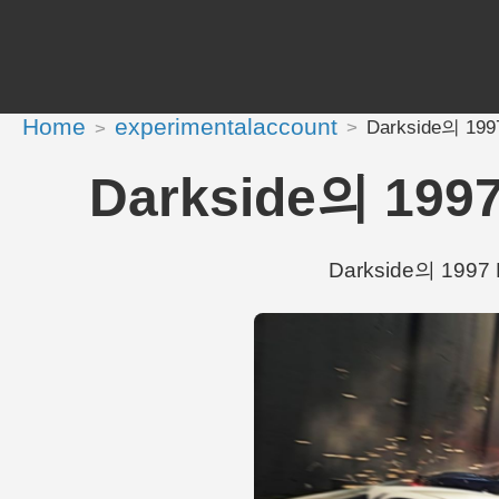
Home
experimentalaccount
Darkside의 199
Darkside의 199
Darkside의 1997