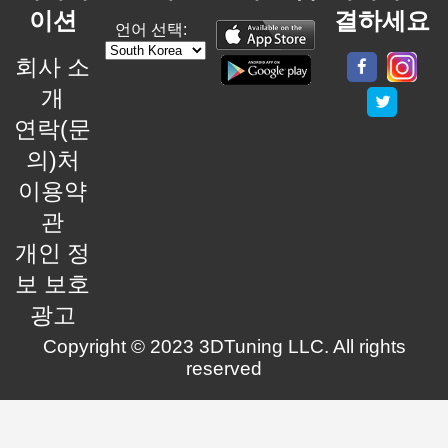
이션
결하세요
언어 선택:
회사 소
개
연락(문
의)처
이용약
관
개인 정
보 보호
광고
Copyright © 2023 3DTuning LLC. All rights
reserved