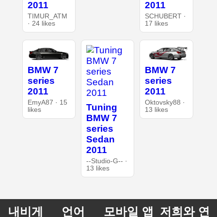
2011
2011
TIMUR_ATM
SCHUBERT ·
· 24 likes
17 likes
BMW 7
BMW 7
series
series
2011
2011
EmyA87 · 15
Oktovsky88 ·
Tuning
likes
13 likes
BMW 7
series
Sedan
2011
--Studio-G-- ·
13 likes
내비게
언어
모바일 앱
저희와 연