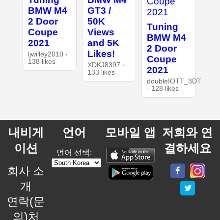
BMW M4
GT3 /
2 Door
50K
Tuning
Coupe
Views
BMW M4
2021
and 5K
2 Door
Likes!
ljwilley2010 ·
Coupe
138 likes
XDKJ8397 ·
2021
133 likes
doubleIOTT_3DT
· 128 likes
내비게
언어
모바일 앱
저희와 연
이션
결하세요
언어 선택:
회사 소
개
연락(문
의)처