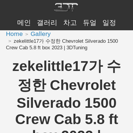
메인
갤러리
차고
듀얼
일정
Home
Gallery
zekelittle17가 수정한 Chevrolet Silverado 1500
Crew Cab 5.8 ft box 2023 | 3DTuning
zekelittle17가 수
정한 Chevrolet
Silverado 1500
Crew Cab 5.8 ft