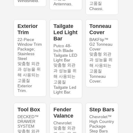
Windshield.
고품질
Antennas.
Chassi.
Exterior
Tailgate
Tonneau
Trim
Led Light
Cover
Bar
22-Piece
BAKFlip™
Window Trim
G2 Tonneau
Putco 48-
Package;
Cover
Inch Blade
Stainless
맞춤형 외관
Tailgate LED
Steel
과 성능을 위
Light Bar
맞춤형 외관
맞춤형 외관
해 사용되는
과 성능을 위
과 성능을 위
고품질
해 사용되는
해 사용되는
Tonneau
고품질
Cover.
고품질
Exterior
Tailgate Led
Trim.
Light Bar.
Tool Box
Fender
Step Bars
Valance
DECKED™
Chevrolet™
DRAWER
High Country
Chevrolet
SYSTEM
Package
맞춤형 외관
Step Bars
맞춤형 외관