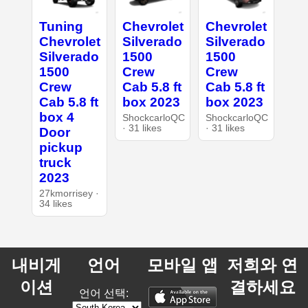
Tuning
Chevrolet
Chevrolet
Chevrolet
Silverado
Silverado
Silverado
1500
1500
1500
Crew
Crew
Crew
Cab 5.8 ft
Cab 5.8 ft
Cab 5.8 ft
box 2023
box 2023
box 4
ShockcarloQC
ShockcarloQC
· 31 likes
· 31 likes
Door
pickup
truck
2023
27kmorrisey ·
34 likes
내비게
언어
모바일 앱
저희와 연
이션
결하세요
언어 선택: