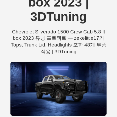
box 2023 |
3DTuning
Chevrolet Silverado 1500 Crew Cab 5.8 ft
box 2023 튜닝 프로젝트 — zekelittle17가
Tops, Trunk Lid, Headlights 포함 48개 부품
적용 | 3DTuning