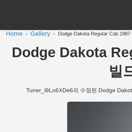
Home
Gallery
Dodge Dakota Regular Cab 198
Dodge Dakota Re
빌드
Tuner_I9Lo6XDe6의 수정된 Dodge Dakota 