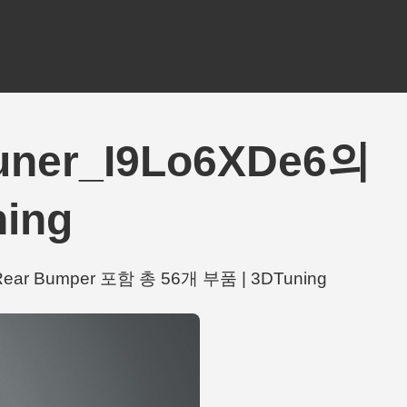
Tuner_I9Lo6XDe6의
ing
 Rear Bumper 포함 총 56개 부품 | 3DTuning