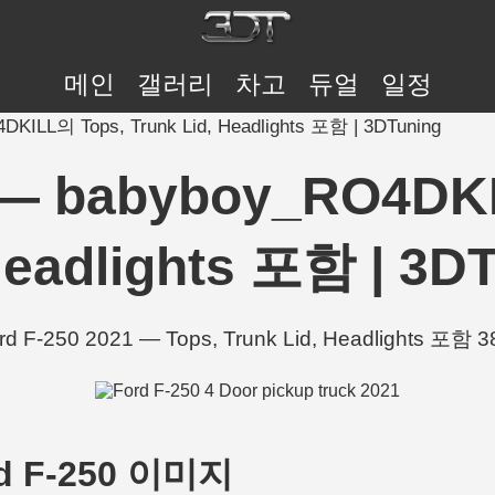
메인
갤러리
차고
듀얼
일정
DKILL의 Tops, Trunk Lid, Headlights 포함 | 3DTuning
1 — babyboy_RO4DKI
Headlights 포함 | 3D
 F-250 2021 — Tops, Trunk Lid, Headlights 포
rd F-250 이미지