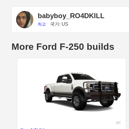
babyboy_RO4DKILL
국가: US
차고
More Ford F-250 builds