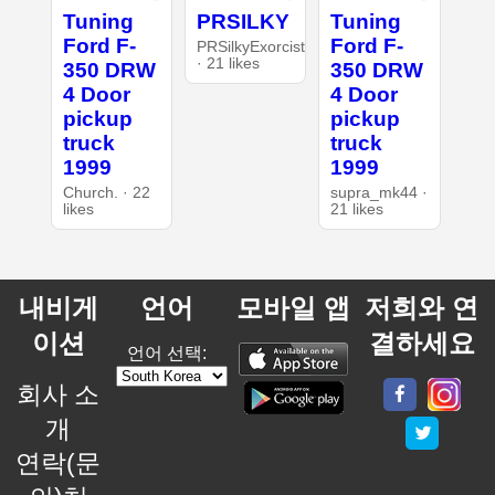
Tuning
PRSILKY
Tuning
Ford F-
Ford F-
PRSilkyExorcist
· 21 likes
350 DRW
350 DRW
4 Door
4 Door
pickup
pickup
truck
truck
1999
1999
Church. · 22
supra_mk44 ·
likes
21 likes
내비게
언어
모바일 앱
저희와 연
이션
결하세요
언어 선택:
회사 소
개
연락(문