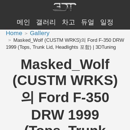
메인
갤러리
차고
듀얼
일정
Home
Gallery
Masked_Wolf (CUSTM WRKS)의 Ford F-350 DRW
1999 (Tops, Trunk Lid, Headlights 포함) | 3DTuning
Masked_Wolf
(CUSTM WRKS)
의 Ford F-350
DRW 1999