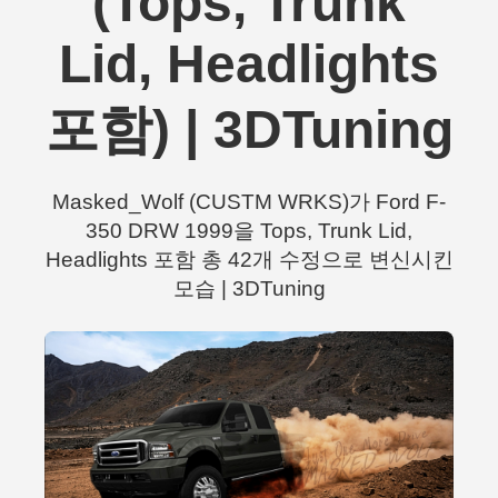
(Tops, Trunk
Lid, Headlights
포함) | 3DTuning
Masked_Wolf (CUSTM WRKS)가 Ford F-
350 DRW 1999을 Tops, Trunk Lid,
Headlights 포함 총 42개 수정으로 변신시킨
모습 | 3DTuning