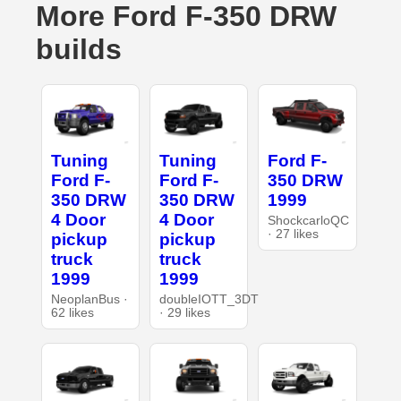
More Ford F-350 DRW
builds
Tuning
Tuning
Ford F-
Ford F-
Ford F-
350 DRW
350 DRW
350 DRW
1999
4 Door
4 Door
ShockcarloQC
· 27 likes
pickup
pickup
truck
truck
1999
1999
NeoplanBus ·
doubleIOTT_3DT
62 likes
· 29 likes