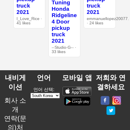
Tuning
truck
truck
Honda
2021
2021
Ridgeline
I_Love_Rice ·
emmanuellopez20077.
4 Door
41 likes
· 24 likes
pickup
truck
2021
--Studio-G-- ·
33 likes
내비게
언어
모바일 앱
저희와 연
이션
결하세요
언어 선택:
회사 소
개
연락(문
의)처