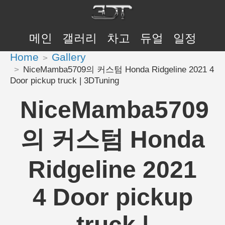
메인
갤러리
차고
듀얼
일정
Home
Gallery
NiceMamba5709의 커스텀 Honda Ridgeline 2021 4
Door pickup truck | 3DTuning
NiceMamba5709
의 커스텀 Honda
Ridgeline 2021
4 Door pickup
truck |