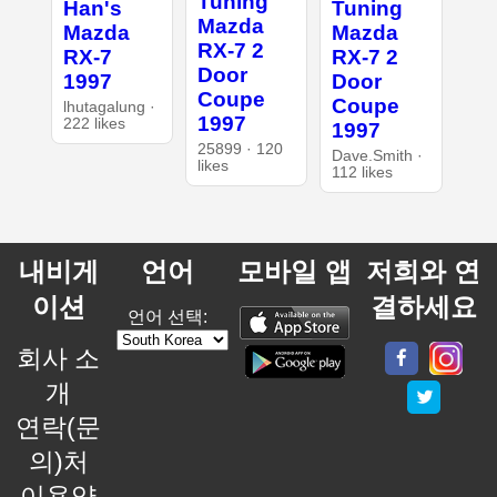
Tuning
Han's
Tuning
Mazda
Mazda
Mazda
RX-7 2
RX-7
RX-7 2
Door
1997
Door
Coupe
Coupe
lhutagalung ·
1997
222 likes
1997
25899 · 120
Dave.Smith ·
likes
112 likes
내비게
언어
모바일 앱
저희와 연
이션
결하세요
언어 선택:
회사 소
개
연락(문
의)처
이용약